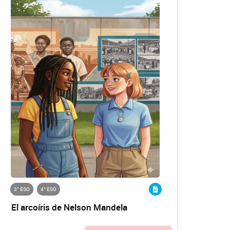
3° ESO
4° ESO
El arcoíris de Nelson Mandela