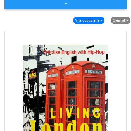
Vita quotidiana
×
Clear all
×