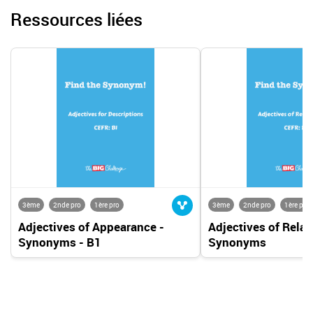
Ressources liées
3ème
2nde pro
1ère pro
3ème
2nde pro
1ère pro
Adjectives of Appearance -
Adjectives of Relat
Synonyms - B1
Synonyms