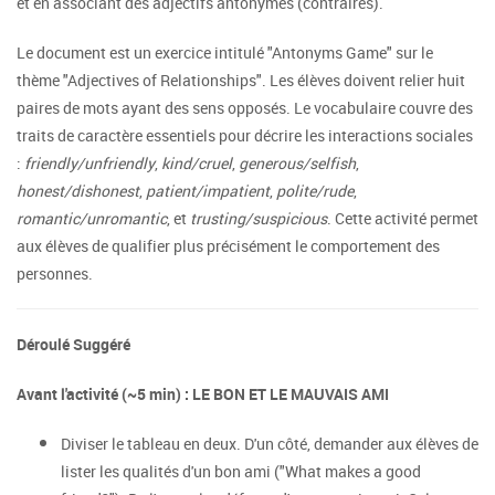
et en associant des adjectifs antonymes (contraires).
Le document est un exercice intitulé "Antonyms Game" sur le
thème "Adjectives of Relationships". Les élèves doivent relier huit
paires de mots ayant des sens opposés. Le vocabulaire couvre des
traits de caractère essentiels pour décrire les interactions sociales
:
friendly/unfriendly
,
kind/cruel
,
generous/selfish
,
honest/dishonest
,
patient/impatient
,
polite/rude
,
romantic/unromantic
, et
trusting/suspicious
. Cette activité permet
aux élèves de qualifier plus précisément le comportement des
personnes.
Déroulé Suggéré
Avant l'activité (~5 min) : LE BON ET LE MAUVAIS AMI
Diviser le tableau en deux. D'un côté, demander aux élèves de
lister les qualités d'un bon ami ("What makes a good