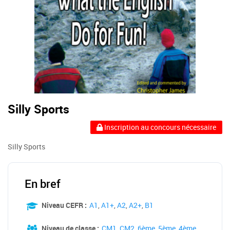
Silly Sports
Inscription au concours nécessaire
Silly Sports
En bref
Niveau CEFR :
A1
,
A1+
,
A2
,
A2+
,
B1
Niveau de classe :
CM1
,
CM2
,
6ème
,
5ème
,
4ème
,