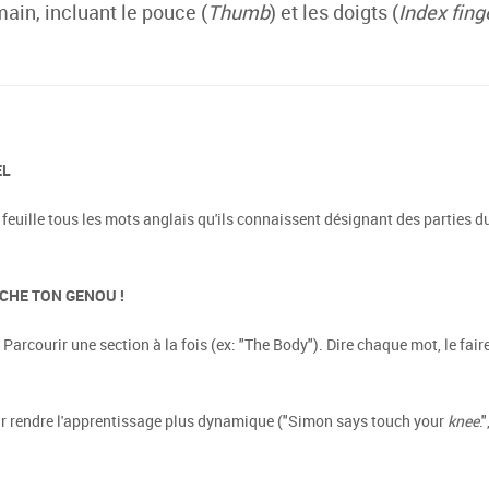
 main, incluant le pouce (
Thumb
) et les doigts (
Index fing
EL
 feuille tous les mots anglais qu'ils connaissent désignant des parties 
TOUCHE TON GENOU !
. Parcourir une section à la fois (ex: "The Body"). Dire chaque mot, le fai
our rendre l'apprentissage plus dynamique ("Simon says touch your
knee
.