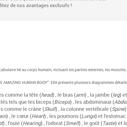
itez de nos avantages exclusifs !
vocabulaire lié au corps humain, incluant les parties externes, les muscles,
THE AMAZING HUMAN BODY". Elle présente plusieurs diagrammes détaillé
nes comme la tête (
head
) , le bras (
arm
) , la jambe (
leg
) e
clés tels que les biceps (
Biceps
) , les abdominaux (
Abdo
rs comme le crâne (
Skull
) , la colonne vertébrale (
Spine
)
ain
) , le cœur (
Heart
) , les poumons (
Lungs
) et l'estomac 
ht
) , l'ouïe (
Hearing
) , l'odorat (
Smell
) , le goût (
Taste
) et 