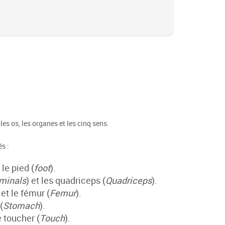
 les os, les organes et les cinq sens.
s :
t le pied (
foot
).
minals
) et les quadriceps (
Quadriceps
).
 et le fémur (
Femur
).
(
Stomach
).
le toucher (
Touch
).