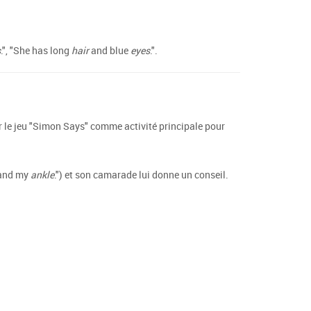
s
.", "She has long
hair
and blue
eyes
.".
 le jeu "Simon Says" comme activité principale pour
and my
ankle
.") et son camarade lui donne un conseil.