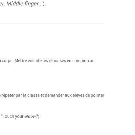
er
,
Middle finger
...).
du corps. Mettre ensuite les réponses en commun au
re répéter par la classe et demander aux élèves de pointer
", "Touch your
elbow
.").