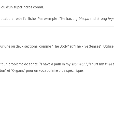
 ou d'un super-héros connu.
vocabulaire de l'affiche. Par exemple : "He has big
biceps
and strong
leg
r une ou deux sections, comme "The Body" et "The Five Senses". Utiliser
it un problème de santé ("I have a pain in my
stomach
.", "I hurt my
knee
leton" et "Organs" pour un vocabulaire plus spécifique.