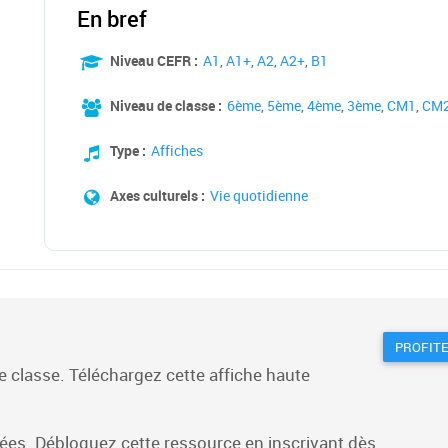
En bref
Niveau CEFR :
A1
,
A1+
,
A2
,
A2+
,
B1
Niveau de classe :
6ème
,
5ème
,
4ème
,
3ème
,
CM1
,
CM
Type :
Affiches
Axes culturels :
Vie quotidienne
PROFITE
re classe. Téléchargez cette affiche haute
ipées. Débloquez cette ressource en inscrivant dès