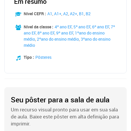
Em resumo
Nível CEFR :
A1
,
A1+
,
A2
,
A2+
,
B1
,
B2
Nível da classe :
4º ano EF
,
5º ano EF
,
6º ano EF
,
7º
ano EF
,
8º ano EF
,
9º ano EF
,
1ºano do ensino
médio
,
2ºano do ensino médio
,
3ºano do ensino
médio
Tipo :
Pôsteres
Seu pôster para a sala de aula
Um recurso visual pronto para usar em sua sala
de aula. Baixe este pôster em alta definição para
imprimir.