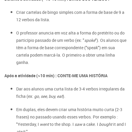
Criar cartelas de bingo simples com a forma de base de 9 a
12 verbos da lista.
O professor anuncia em voz alta a forma do pretérito ou do
particípio passado de um verbo (ex: "
spoke
"). Os alunos que
têm a forma de base correspondente ("speak") em sua
cartela podem marcá-la. O primeiro a obter uma linha
ganha.
Após a atividade (~10 min) : CONTE-ME UMA HISTÓRIA
Dar aos alunos uma curta lista de 3-4 verbos irregulares da
ficha (ex:
go, see, buy, eat
).
Em duplas, eles devem criar uma história muito curta (2-3
frases) no passado usando esses verbos. Por exemplo :
"Yesterday, I
went
to the shop. I
saw
a cake. I
bought
it and I
ate
it.".