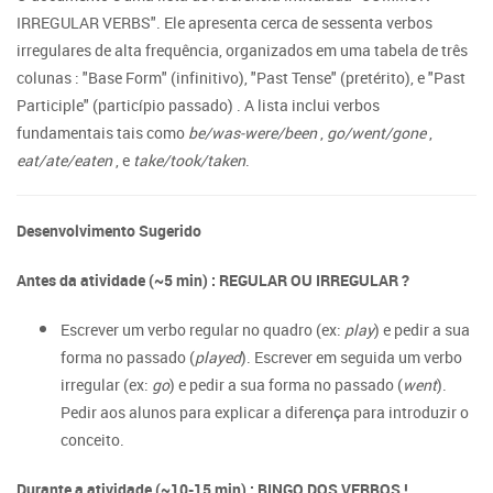
IRREGULAR VERBS". Ele apresenta cerca de sessenta verbos
irregulares de alta frequência, organizados em uma tabela de três
colunas : "Base Form" (infinitivo), "Past Tense" (pretérito), e "Past
Participle" (particípio passado) . A lista inclui verbos
fundamentais tais como
be/was-were/been
,
go/went/gone
,
eat/ate/eaten
, e
take/took/taken
.
Desenvolvimento Sugerido
Antes da atividade (~5 min) : REGULAR OU IRREGULAR ?
Escrever um verbo regular no quadro (ex:
play
) e pedir a sua
forma no passado (
played
). Escrever em seguida um verbo
irregular (ex:
go
) e pedir a sua forma no passado (
went
).
Pedir aos alunos para explicar a diferença para introduzir o
conceito.
Durante a atividade (~10-15 min) : BINGO DOS VERBOS !