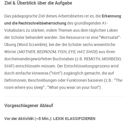
Ziel & Überblick über die Aufgabe
Das pädagogische Ziel dieses Arbeitsblattes ist es, die
Erkennung
und die Rechtschreibbeherrschung
des grundlegenden A1-
Vokabulars zu stärken, indem Themen aus dem täglichen Leben
der Schüler behandelt werden. Die Ressource ist eine "Wortsalat"-
Übung (Word Scramble), bei der die Schüler sechs wesentliche
Wörter (
MOTHER, BEDROOM, FISH, EYE, HAT, SHOE
) aus ihren
durcheinandergewürfelten Buchstaben (z.B. REMOTH, MORBEDO,
SHIF) entschlüsseln müssen. Der Entschlüsselungsprozess wird
durch einfache Hinweise ("Hint") zugänglich gemacht, die auf
Definitionen, Beschreibungen oder Funktionen basieren (z.B.: "The
room where you sleep" ; "What you wear on your foot").
Vorgeschlagener Ablauf
Vor der Aktivität (~5 Min.): LEXIK KLASSIFIZIEREN