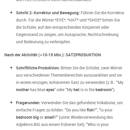
Schritt 2: Korrektur und Bewegung:
Führen Sie die Korrektur
durch. Für die Wörter *EYE*, *HAT* und *SHOE* bitten Sie
die Schüler, auf den entsprechenden Körperteil oder
Gegenstand zu zeigen, um Aussprache, Rechtschreibung
und Bedeutung zu verknüpfen.
Nach der Aktivität (~10-15 Min.): SATZPRODUKTION
Schriftliche Produktion:
Bitten Sie die Schüler, zwei Wörter
aus verschiedenen Themenbereichen auszuwählen und sie
in einem einzigen, kohärenten Satz zu verwenden (z.B.: "My
mother
has blue
eyes
" oder "My
hat
is in the
bedroom
").
Fragerunden:
Verwenden Sie das gefundene Vokabular, um
einfache Fragen zu bilden: "Do you like
fish
?", "Is your
bedroom
big
or
small
?" (unter Wiederverwendung des
Adjektivs BIG aus einem früheren Set), "Who is your